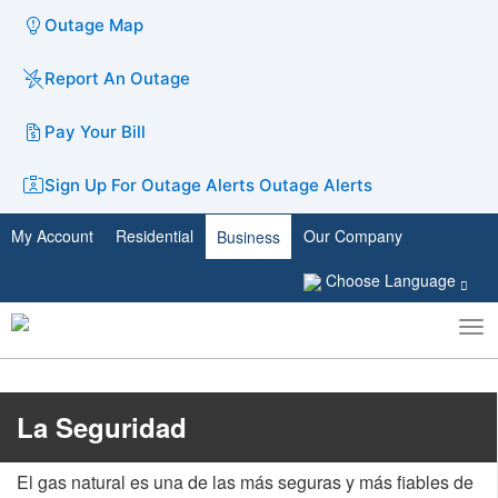
Outage Map
Report An Outage
Pay Your Bill
Sign Up For Outage Alerts
Outage Alerts
My Account
Residential
Our Company
Business
Choose Language
To
Toggle
nav
search
​​​​La Seguridad
El gas natural es una de las más seguras y más fiables de