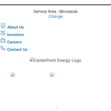
Service Area : Minnesota
Change
About Us
Investors
Careers
Contact Us
Download the new CenterPoint Energy mobile app
Privacy
•
Terms & Conditions
•
|
Copyright © 2026