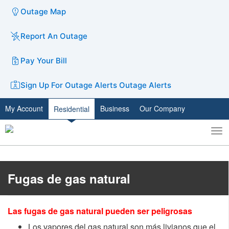
Outage Map
Report An Outage
Pay Your Bill
Sign Up For Outage Alerts
Outage Alerts
My Account
Business
Our Company
Residential
To
Toggle
nav
search
Fugas de gas natural
Las fugas de gas natural pueden ser peligrosas​
Los vapores del gas natural son más livianos que el